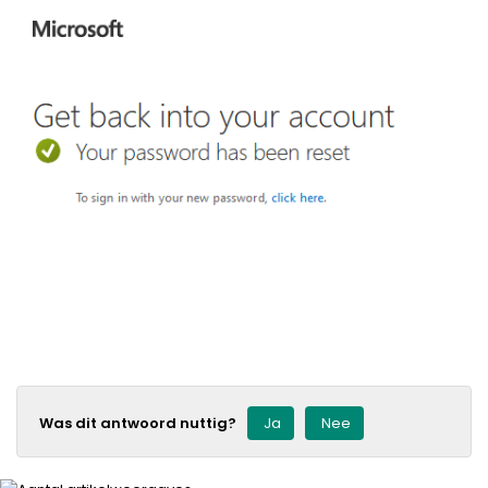
Was dit antwoord nuttig?
Ja
Nee