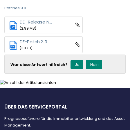
Patches 9.0
DE_Release N...
PDF
(2.99 MB)
DE-Patch 3 R...
PDF
(101 KB)
War diese Antwort hilfreich?
Ja
Nein
ÜBER DAS SERVICEPORTAL
Prognosesoftware für die Immobilienentwicklung und das Asset
Management.