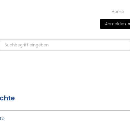
Home
Anmelden
o
ichte
hte