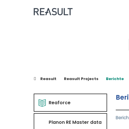
Reasult
Reasult Projects
Berichte
Ber
Reaforce
Beric
Planon RE Master data