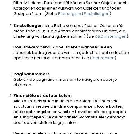
Filter: Mit dieser Funktionalität können Sie Ihre Objekte nach
Kategorien oder einer Auswahl von Objekten und/oder
Gruppen filtern. (Siehe
Filterung und Einstellungen
).
Einstellungen
: eine Reihe von spezifischen Optionen für
diese Tabelle (z. B. die Anzahl der sichtbaren Objekte, die
Einstellung von Leistungskennzahlen) (zie
K&O instellingen
).
Doel zoeken: gebruik doel zoeken wanneer je een
specifiek bedrag voor de winst in gedachte hebt en laat de
applicatie het tabel herberekenen (zie
Doel zoeken
).
Paginanummers
Gebruik de paginanummers om te navigeren door je
objecten.
Financiële structuur kolom
Alle kostregels staan in de eerste kolom. De financiële
structuur is verdeeld in drie componenten; totale kosten,
totale opbrengsten en winst en bevatten elk ook groepen
en subgroepen. De gelaagdheid wordt visueler gemaakt
door de verschillende grijstinten.
Deze financiële structuur wordt tevens gebruikt in alle