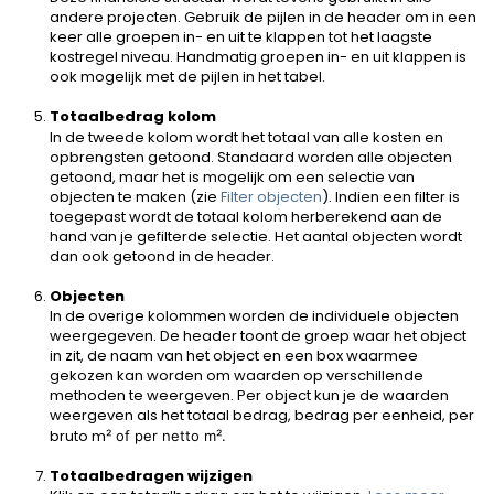
andere projecten. Gebruik de pijlen in de header om in een
keer alle groepen in- en uit te klappen tot het laagste
kostregel niveau. Handmatig groepen in- en uit klappen is
ook mogelijk met de pijlen in het tabel.
Totaalbedrag kolom
In de tweede kolom wordt het totaal van alle kosten en
opbrengsten getoond. Standaard worden alle objecten
getoond, maar het is mogelijk om een selectie van
objecten te maken (zie
Filter objecten
). Indien een filter is
toegepast wordt de totaal kolom herberekend aan de
hand van je gefilterde selectie. Het aantal objecten wordt
dan ook getoond in de header.
Objecten
In de overige kolommen worden de individuele objecten
weergegeven. De header toont de groep waar het object
in zit, de naam van het object en een box waarmee
gekozen kan worden om waarden op verschillende
methoden te weergeven. Per object kun je de waarden
weergeven als het totaal bedrag, bedrag per eenheid, per
bruto m
² of per netto m
².
Totaalbedragen wijzigen